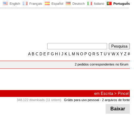
English
Français
Español
Deutsch
Italiano
Português
A
B
C
D
E
F
G
H
I
J
K
L
M
N
O
P
Q
R
S
T
U
V
W
X
Y
Z
#
2 pedidos correspondentes no fórum
em
Escrita
>
Pincel
348.122 downloads (11 ontem)
Grátis para uso pessoal
- 2 arquivos de fonte
Baixar