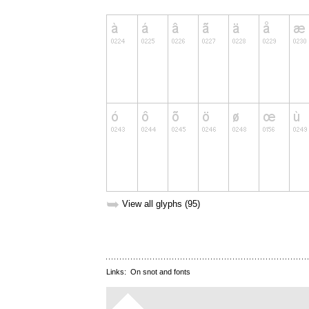
➥
View all glyphs (95)
Links:
On snot and fonts