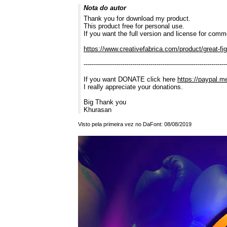
Nota do autor
Thank you for download my product.
This product free for personal use.
If you want the full version and license for com
https://www.creativefabrica.com/product/great-fig
----------------------------------------------------------------------
If you want DONATE click here
https://paypal.m
I really appreciate your donations.
Big Thank you
Khurasan
Visto pela primeira vez no DaFont: 08/08/2019