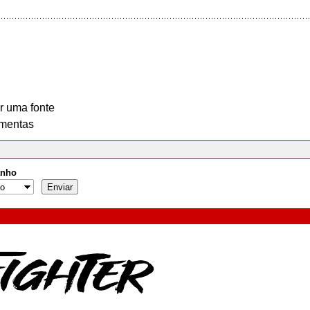
r uma fonte
mentas
nho