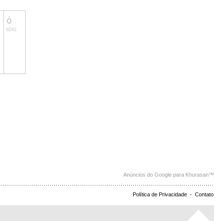
Anúncios do Google para Khurasan™
Política de Privacidade
-
Contato