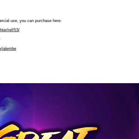
mercial use, you can purchase here:
hter/ref/53/
-
e/jalembe