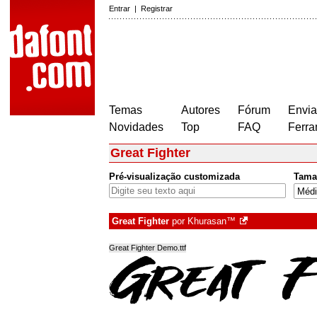
Entrar
|
Registrar
Temas
Autores
Fórum
Envia
Novidades
Top
FAQ
Ferra
Great Fighter
Pré-visualização customizada
Tama
Great Fighter
por
Khurasan™
Great Fighter Demo.ttf