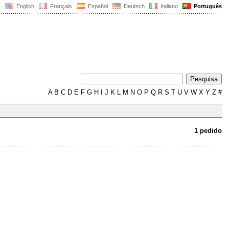
English
Français
Español
Deutsch
Italiano
Português
A
B
C
D
E
F
G
H
I
J
K
L
M
N
O
P
Q
R
S
T
U
V
W
X
Y
Z
#
1 pedido