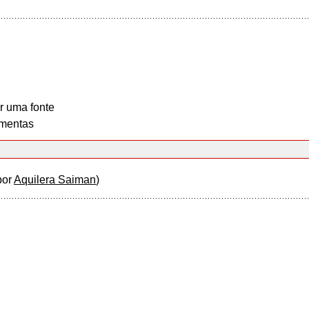
r uma fonte
mentas
por
Aquilera Saiman
)