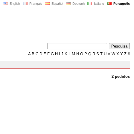
English
Français
Español
Deutsch
Italiano
Português
A
B
C
D
E
F
G
H
I
J
K
L
M
N
O
P
Q
R
S
T
U
V
W
X
Y
Z
#
2 pedidos