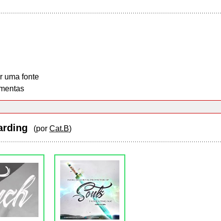
r uma fonte
mentas
oarding
(por
Cat.B
)