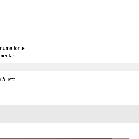
r uma fonte
mentas
r à lista