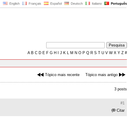
English
Français
Español
Deutsch
Italiano
Português
A
B
C
D
E
F
G
H
I
J
K
L
M
N
O
P
Q
R
S
T
U
V
W
X
Y
Z
#
Tópico mais recente
Tópico mais antigo
3 posts
#1
Citar