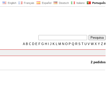
English
Français
Español
Deutsch
Italiano
Português
A
B
C
D
E
F
G
H
I
J
K
L
M
N
O
P
Q
R
S
T
U
V
W
X
Y
Z
#
2 pedidos