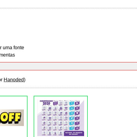
r uma fonte
mentas
or
Hanoded
)