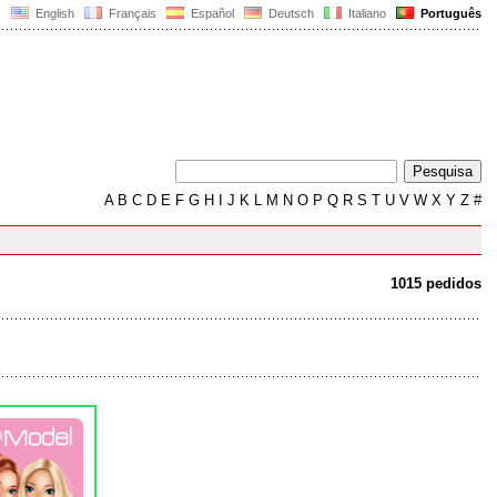
English
Français
Español
Deutsch
Italiano
Português
A
B
C
D
E
F
G
H
I
J
K
L
M
N
O
P
Q
R
S
T
U
V
W
X
Y
Z
#
1015 pedidos