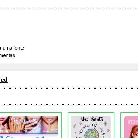
r uma fonte
mentas
ded