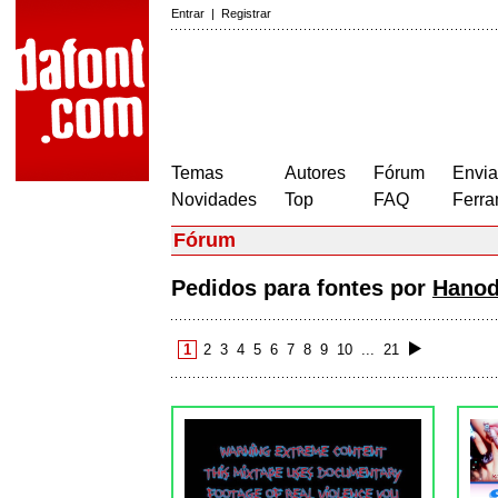
Entrar
|
Registrar
Temas
Autores
Fórum
Envia
Novidades
Top
FAQ
Ferra
Fórum
Pedidos para fontes por
Hano
1
2
3
4
5
6
7
8
9
10
...
21