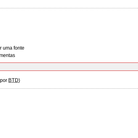
r uma fonte
mentas
(por
BTD
)