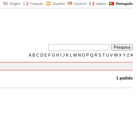
English
Français
Español
Deutsch
Italiano
Português
A
B
C
D
E
F
G
H
I
J
K
L
M
N
O
P
Q
R
S
T
U
V
W
X
Y
Z
#
1 pedido