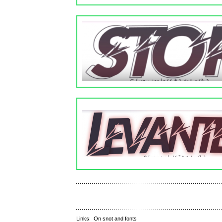
Links:
On snot and fonts