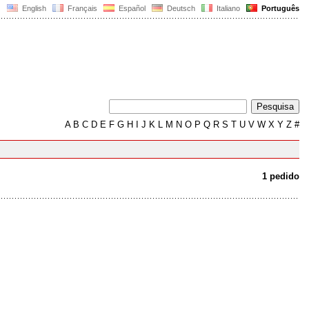
English
Français
Español
Deutsch
Italiano
Português
A
B
C
D
E
F
G
H
I
J
K
L
M
N
O
P
Q
R
S
T
U
V
W
X
Y
Z
#
1 pedido