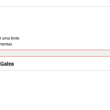
r uma fonte
mentas
 Galea