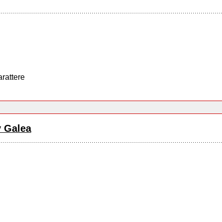
arattere
y Galea