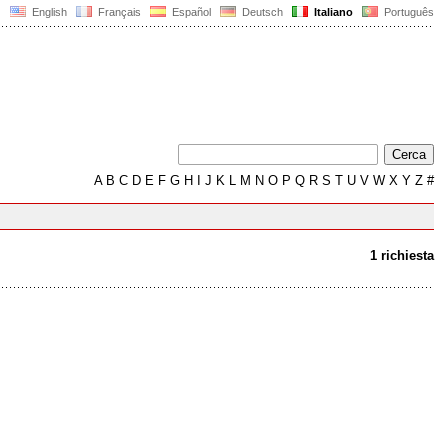
English
Français
Español
Deutsch
Italiano
Português
A
B
C
D
E
F
G
H
I
J
K
L
M
N
O
P
Q
R
S
T
U
V
W
X
Y
Z
#
1 richiesta