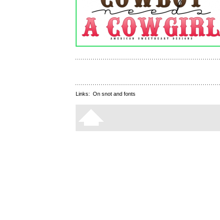
Links:
On snot and fonts