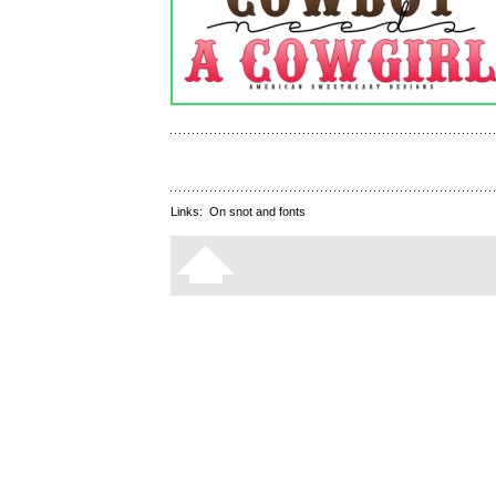
Links:
On snot and fonts