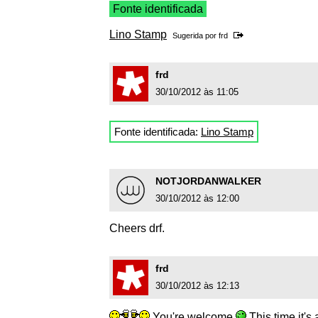
Fonte identificada
Lino Stamp
Sugerida por
frd
frd
30/10/2012 às 11:05
Fonte identificada:
Lino Stamp
NOTJORDANWALKER
30/10/2012 às 12:00
Cheers drf.
frd
30/10/2012 às 12:13
You're welcome
This time it's