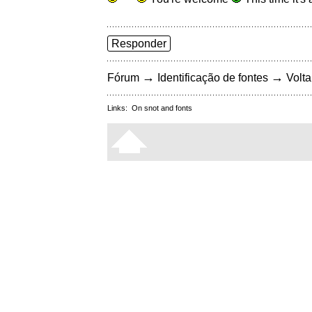
Responder
→
→
Fórum
Identificação de fontes
Volta
Links:
On snot and fonts