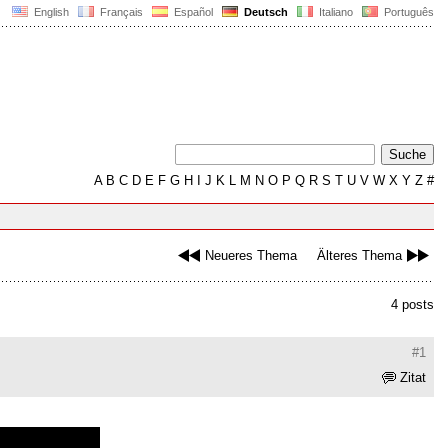
English
Français
Español
Deutsch
Italiano
Português
A
B
C
D
E
F
G
H
I
J
K
L
M
N
O
P
Q
R
S
T
U
V
W
X
Y
Z
#
Neueres Thema
Älteres Thema
4 posts
#1
Zitat