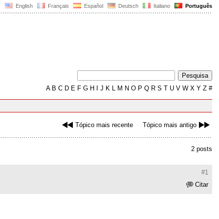
English
Français
Español
Deutsch
Italiano
Português
A
B
C
D
E
F
G
H
I
J
K
L
M
N
O
P
Q
R
S
T
U
V
W
X
Y
Z
#
Tópico mais recente
Tópico mais antigo
2 posts
#1
Citar