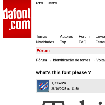
Entrar
|
Registrar
Temas
Autores
Fórum
Envia
Novidades
Top
FAQ
Ferra
Fórum
→
→
Fórum
Identificação de fontes
Volta
what's this font please ?
Tjitske24
28/10/2025 às 11:50