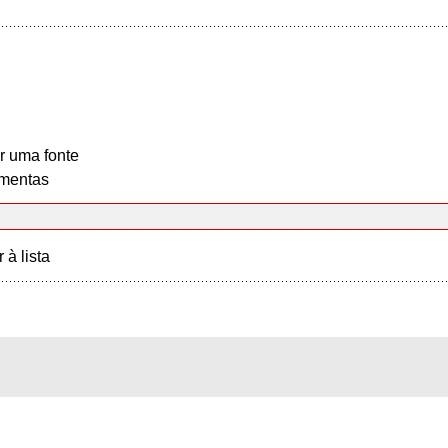
r uma fonte
mentas
r à lista