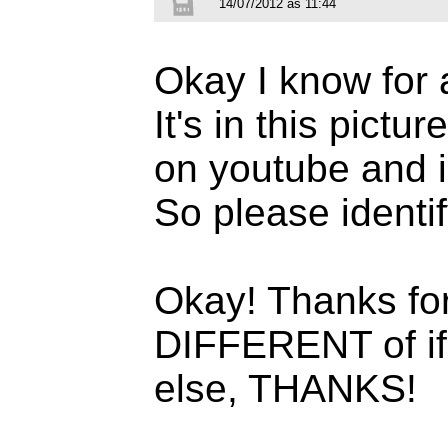
14/07/2012 às 11:44
Okay I know for 
It's in this pictur
on youtube and i
So please identif
Okay! Thanks for 
DIFFERENT of if 
else, THANKS!