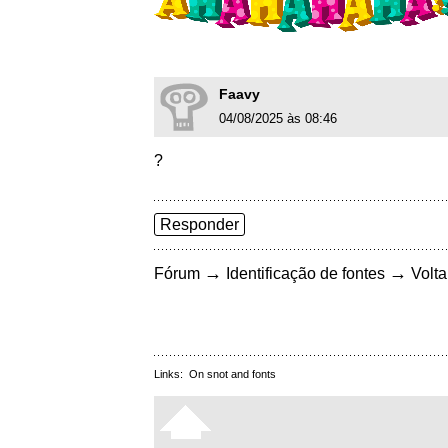
Faavy
04/08/2025 às 08:46
?
Responder
→
→
Fórum
Identificação de fontes
Volta
Links:
On snot and fonts