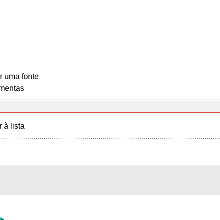
r uma fonte
mentas
r à lista