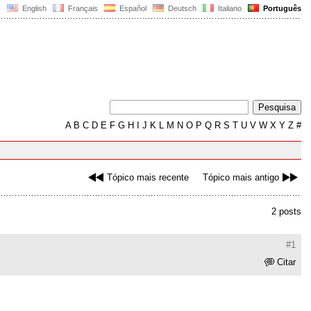
English
Français
Español
Deutsch
Italiano
Português
A
B
C
D
E
F
G
H
I
J
K
L
M
N
O
P
Q
R
S
T
U
V
W
X
Y
Z
#
Tópico mais recente
Tópico mais antigo
2 posts
#1
Citar