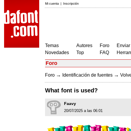
Mi cuenta
|
Inscripción
Temas
Autores
Foro
Enviar
Novedades
Top
FAQ
Herram
Foro
→
→
Foro
Identificación de fuentes
Volve
What font is used?
Faavy
20/07/2025 a las 06:01