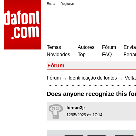
Entrar
|
Registrar
Temas
Autores
Fórum
Envia
Novidades
Top
FAQ
Ferra
Fórum
→
→
Fórum
Identificação de fontes
Volta
Does anyone recognize this fo
fernan2jr
12/05/2025 às 17:14