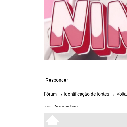
Responder
→
→
Fórum
Identificação de fontes
Volta
Links:
On snot and fonts