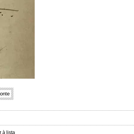
onte
r à lista