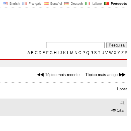
English
Français
Español
Deutsch
Italiano
Português
A
B
C
D
E
F
G
H
I
J
K
L
M
N
O
P
Q
R
S
T
U
V
W
X
Y
Z
#
Tópico mais recente
Tópico mais antigo
1 post
#1
Citar