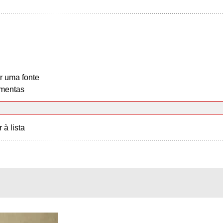
r uma fonte
mentas
r à lista