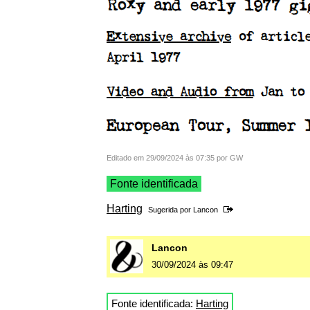
Editado em 29/09/2024 às 07:35 por GW
Fonte identificada
Harting
Sugerida por
Lancon
Lancon
30/09/2024 às 09:47
Fonte identificada:
Harting