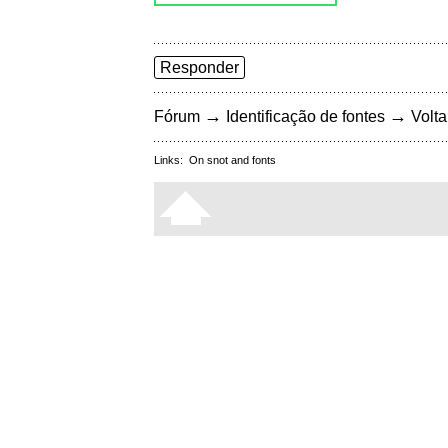
Responder
→
→
Fórum
Identificação de fontes
Volta
Links:
On snot and fonts