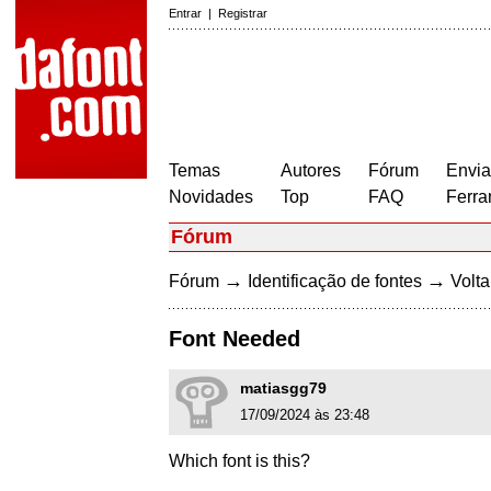
Entrar
|
Registrar
Temas
Autores
Fórum
Envia
Novidades
Top
FAQ
Ferra
Fórum
→
→
Fórum
Identificação de fontes
Volta
Font Needed
matiasgg79
17/09/2024 às 23:48
Which font is this?