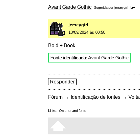
Avant Garde Gothic
Sugerida por
jerseygirl
jerseygirl
18/09/2024 às 00:50
Bold + Book
Fonte identificada:
Avant Garde Gothic
Responder
→
→
Fórum
Identificação de fontes
Volta
Links:
On snot and fonts