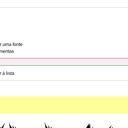
r uma fonte
mentas
r à lista