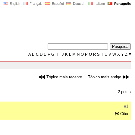
English
Français
Español
Deutsch
Italiano
Português
A
B
C
D
E
F
G
H
I
J
K
L
M
N
O
P
Q
R
S
T
U
V
W
X
Y
Z
#
Tópico mais recente
Tópico mais antigo
2 posts
#1
Citar