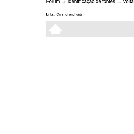
→
→
Fórum
Identificação de fontes
Volta
Links:
On snot and fonts