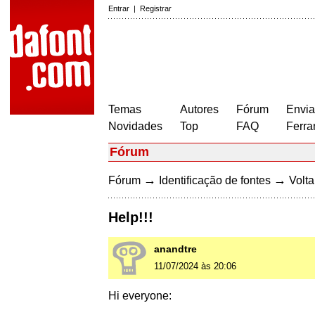
Entrar
|
Registrar
Temas
Autores
Fórum
Envia
Novidades
Top
FAQ
Ferra
Fórum
→
→
Fórum
Identificação de fontes
Volta
Help!!!
anandtre
11/07/2024 às 20:06
Hi everyone: