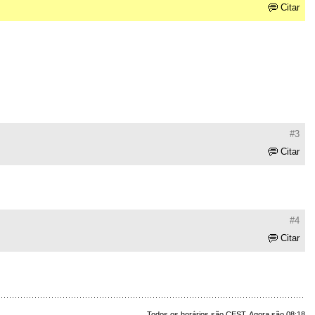
Citar
#3
Citar
#4
Citar
Todos os horários são CEST. Agora são 08:18