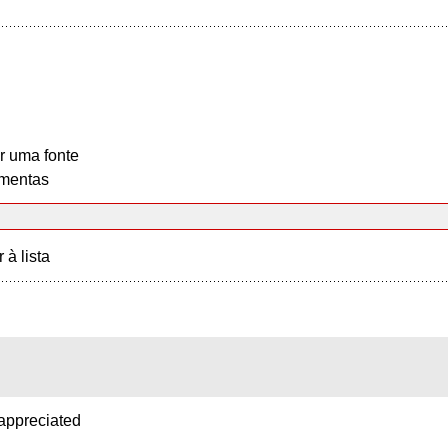
r uma fonte
mentas
r à lista
 appreciated