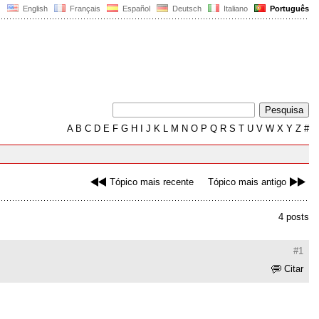
English
Français
Español
Deutsch
Italiano
Português
A
B
C
D
E
F
G
H
I
J
K
L
M
N
O
P
Q
R
S
T
U
V
W
X
Y
Z
#
Tópico mais recente
Tópico mais antigo
4 posts
#1
Citar