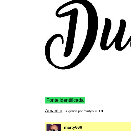
Fonte identificada
Amarillo
Sugerida por
marty666
marty666