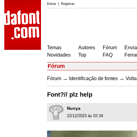
Entrar
|
Registrar
Temas
Autores
Fórum
Envia
Novidades
Top
FAQ
Ferra
Fórum
→
→
Fórum
Identificação de fontes
Volta
Font?// plz help
Nunya
22/12/2023 às 02:34