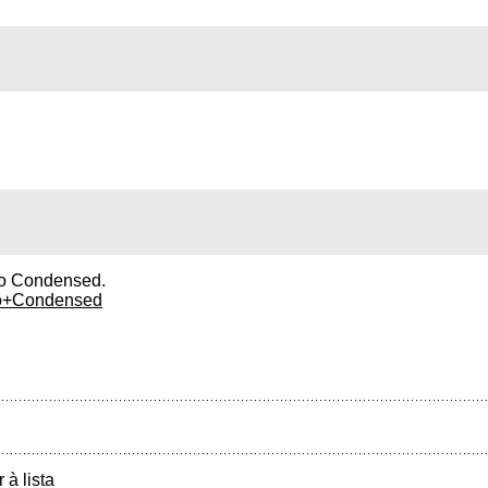
to Condensed.
oto+Condensed
r à lista