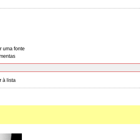
r uma fonte
mentas
r à lista