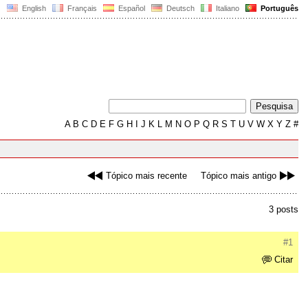
English
Français
Español
Deutsch
Italiano
Português
A
B
C
D
E
F
G
H
I
J
K
L
M
N
O
P
Q
R
S
T
U
V
W
X
Y
Z
#
Tópico mais recente
Tópico mais antigo
3 posts
#1
Citar