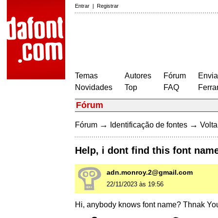
Entrar
|
Registrar
Temas
Autores
Fórum
Envia
Novidades
Top
FAQ
Ferra
Fórum
→
→
Fórum
Identificação de fontes
Volta
Help, i dont find this font nam
adn.monroy.2@gmail.com
22/11/2023 às 19:56
Hi, anybody knows font name? Thnak Yo