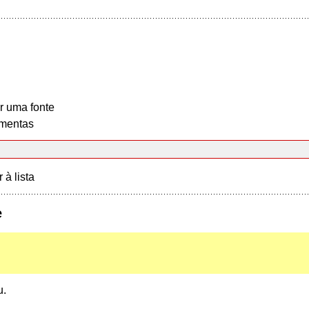
r uma fonte
mentas
r à lista
e
u.