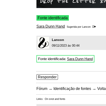
Fonte identificada
Sara Dunn Hand
Sugerida por
Lancon
Lancon
09/11/2023 às 00:44
Fonte identificada:
Sara Dunn Hand
Responder
→
→
Fórum
Identificação de fontes
Volta
Links:
On snot and fonts