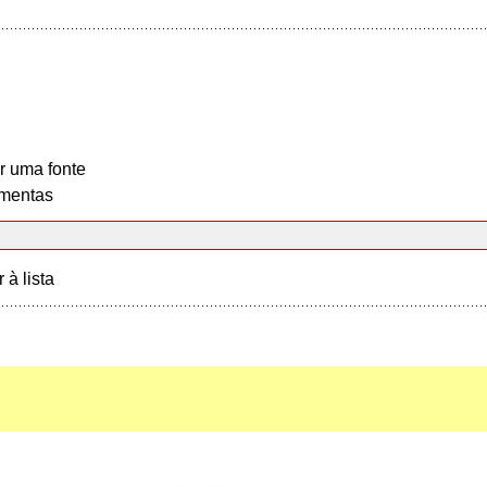
r uma fonte
mentas
r à lista