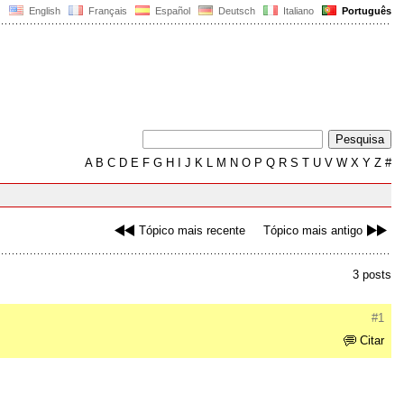
English
Français
Español
Deutsch
Italiano
Português
A
B
C
D
E
F
G
H
I
J
K
L
M
N
O
P
Q
R
S
T
U
V
W
X
Y
Z
#
Tópico mais recente
Tópico mais antigo
3 posts
#1
Citar