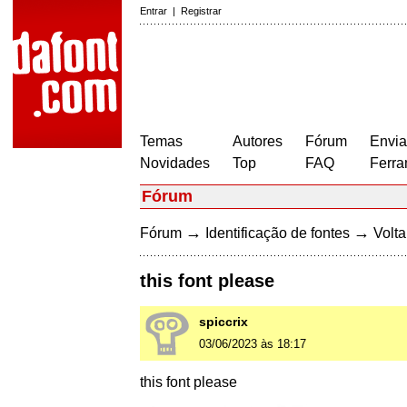
Entrar
|
Registrar
Temas
Autores
Fórum
Envia
Novidades
Top
FAQ
Ferra
Fórum
→
→
Fórum
Identificação de fontes
Volta
this font please
spiccrix
03/06/2023 às 18:17
this font please