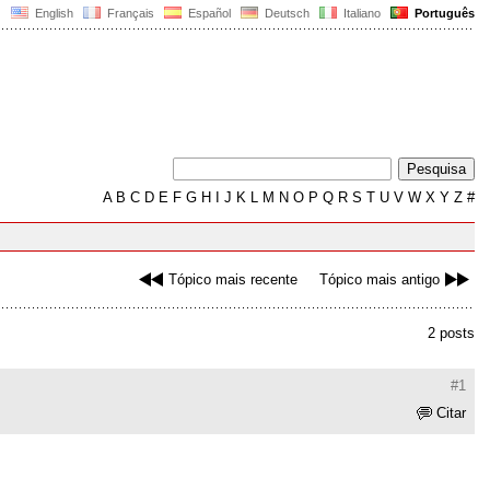
English
Français
Español
Deutsch
Italiano
Português
A
B
C
D
E
F
G
H
I
J
K
L
M
N
O
P
Q
R
S
T
U
V
W
X
Y
Z
#
Tópico mais recente
Tópico mais antigo
2 posts
#1
Citar