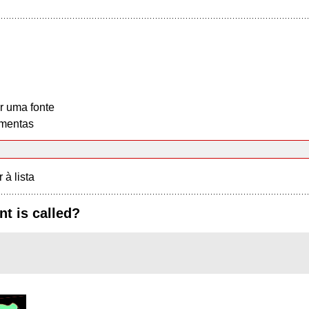
r uma fonte
mentas
r à lista
t is called?