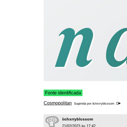
Fonte identificada
Cosmopolitan
Sugerida por
iichxrryblcssom
iichxrryblcssom
21/02/2023 às 17:42