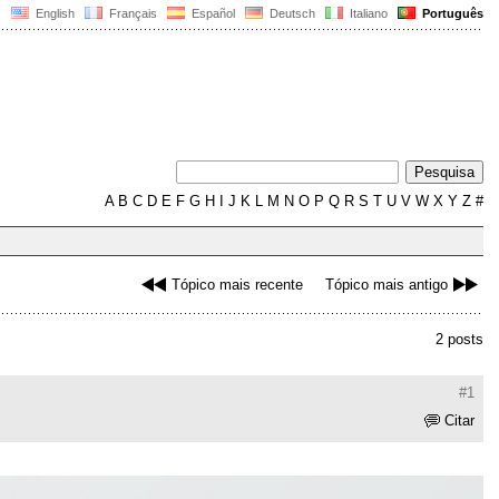
English
Français
Español
Deutsch
Italiano
Português
A
B
C
D
E
F
G
H
I
J
K
L
M
N
O
P
Q
R
S
T
U
V
W
X
Y
Z
#
Tópico mais recente
Tópico mais antigo
2 posts
#1
Citar