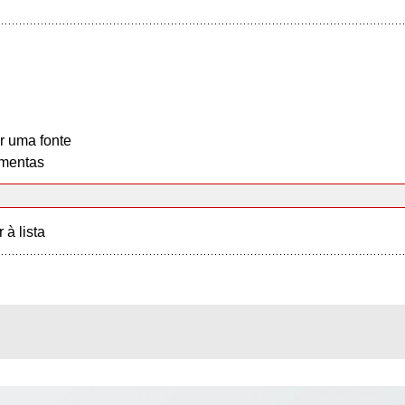
r uma fonte
mentas
r à lista