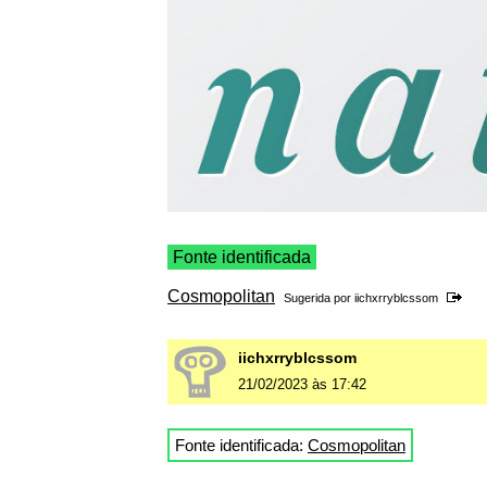
Fonte identificada
Cosmopolitan
Sugerida por
iichxrryblcssom
iichxrryblcssom
21/02/2023 às 17:42
Fonte identificada:
Cosmopolitan