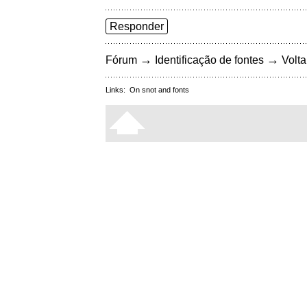
Responder
→
→
Fórum
Identificação de fontes
Volta
Links:
On snot and fonts