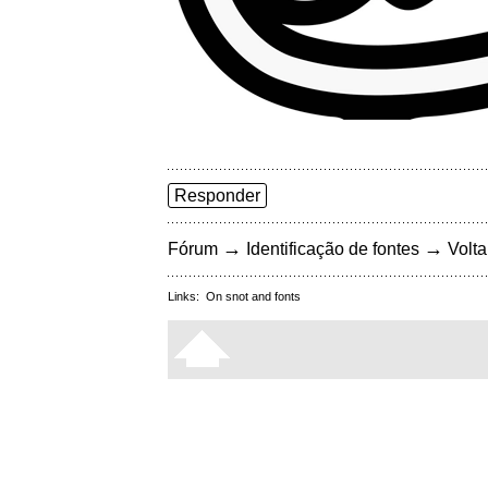
Responder
→
→
Fórum
Identificação de fontes
Volta
Links:
On snot and fonts