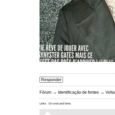
Responder
→
→
Fórum
Identificação de fontes
Volta
Links:
On snot and fonts