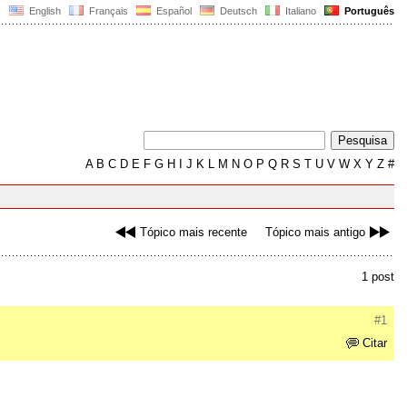
English
Français
Español
Deutsch
Italiano
Português
A
B
C
D
E
F
G
H
I
J
K
L
M
N
O
P
Q
R
S
T
U
V
W
X
Y
Z
#
Tópico mais recente
Tópico mais antigo
1 post
#1
Citar