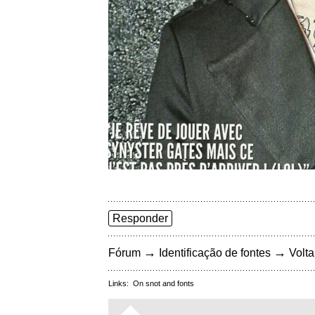
Responder
→
→
Fórum
Identificação de fontes
Volta
Links:
On snot and fonts