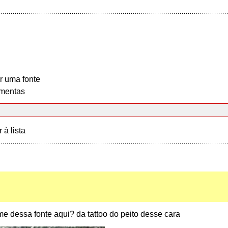
r uma fonte
mentas
r à lista
e dessa fonte aqui? da tattoo do peito desse cara