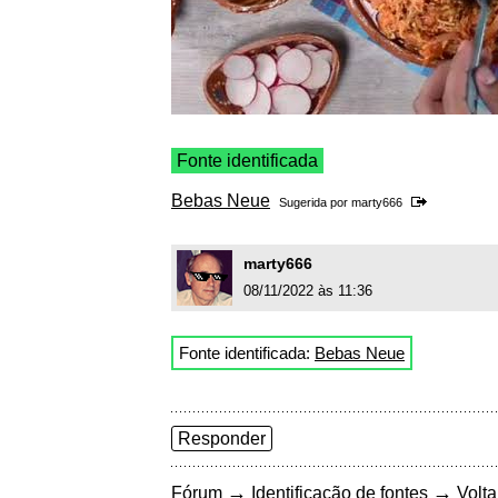
Fonte identificada
Bebas Neue
Sugerida por
marty666
marty666
08/11/2022 às 11:36
Fonte identificada:
Bebas Neue
Responder
→
→
Fórum
Identificação de fontes
Volta