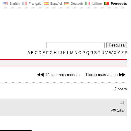
English
Français
Español
Deutsch
Italiano
Português
A
B
C
D
E
F
G
H
I
J
K
L
M
N
O
P
Q
R
S
T
U
V
W
X
Y
Z
#
Tópico mais recente
Tópico mais antigo
2 posts
#1
Citar