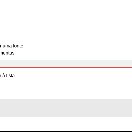
r uma fonte
mentas
r à lista