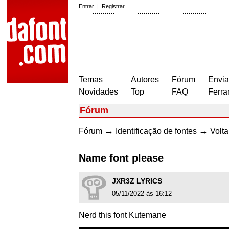
Entrar
|
Registrar
Temas
Autores
Fórum
Envia
Novidades
Top
FAQ
Ferra
Fórum
→
→
Fórum
Identificação de fontes
Volta
Name font please
JXR3Z LYRICS
05/11/2022 às 16:12
Nerd this font Kutemane