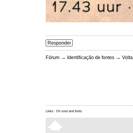
Responder
→
→
Fórum
Identificação de fontes
Volta
Links:
On snot and fonts