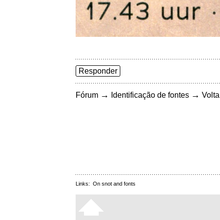
Responder
→
→
Fórum
Identificação de fontes
Volta
Links:
On snot and fonts