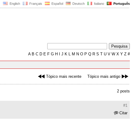
English
Français
Español
Deutsch
Italiano
Português
A
B
C
D
E
F
G
H
I
J
K
L
M
N
O
P
Q
R
S
T
U
V
W
X
Y
Z
#
Tópico mais recente
Tópico mais antigo
2 posts
#1
Citar