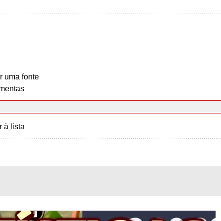
r uma fonte
mentas
r à lista