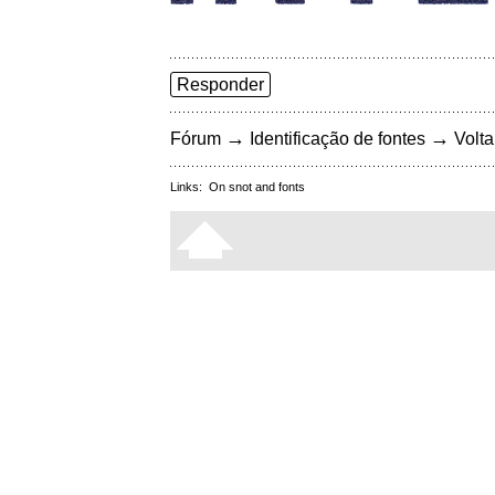
Responder
→
→
Fórum
Identificação de fontes
Volta
Links:
On snot and fonts