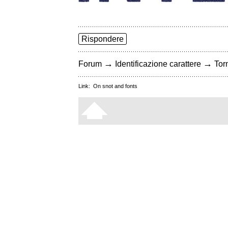
Rispondere
→
→
Forum
Identificazione carattere
Torn
Link:
On snot and fonts