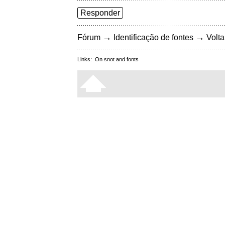
Responder
→
→
Fórum
Identificação de fontes
Volta
Links:
On snot and fonts