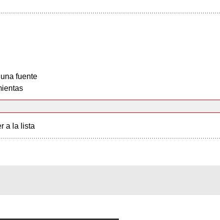
 una fuente
ientas
r a la lista