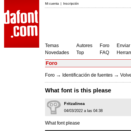
Mi cuenta
|
Inscripción
Temas
Autores
Foro
Enviar
Novedades
Top
FAQ
Herram
Foro
→
→
Foro
Identificación de fuentes
Volve
What font is this please
Fritzalinea
04/03/2022 a las 04:38
What font please