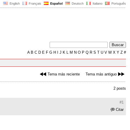
English
Français
Español
Deutsch
Italiano
Português
A
B
C
D
E
F
G
H
I
J
K
L
M
N
O
P
Q
R
S
T
U
V
W
X
Y
Z
#
Tema más reciente
Tema más antiguo
2 posts
#1
Citar