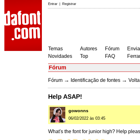
Entrar
|
Registrar
Temas
Autores
Fórum
Envia
Novidades
Top
FAQ
Ferra
Fórum
→
→
Fórum
Identificação de fontes
Volta
Help ASAP!
gowonns
06/02/2022 às 03:45
What's the font for junior high? Help pleas