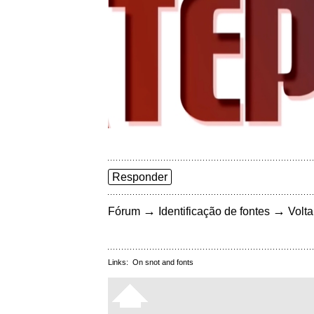
Responder
→
→
Fórum
Identificação de fontes
Volta
Links:
On snot and fonts