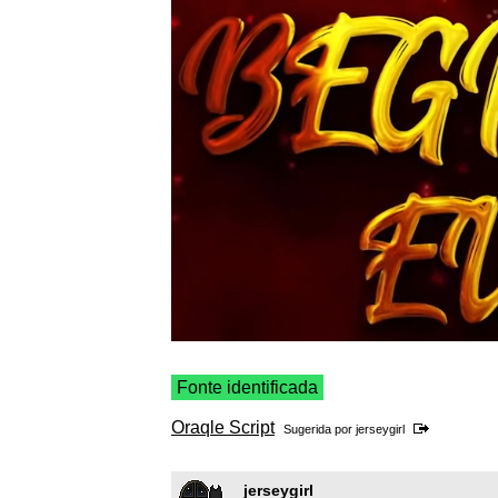
Fonte identificada
Oraqle Script
Sugerida por
jerseygirl
jerseygirl